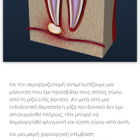
Με την ακρορριζεκτομή αντιμετωπίζουμε μια
μόλυνση που έχει προσβάλει τους ιστούς γύρω
από τη ρίζα ενός δοντιού. Αν μετά από μια
ενδοδοντική θεραπεία η ρίζα του δοντιού δεν έχει
απολυμανθεί πλήρως, τότε μπορεί να
δημιουργηθεί φλεγμονή και κύστη γύρω από αυτή.
Με μια μικρή χειρουργική επέμβαση