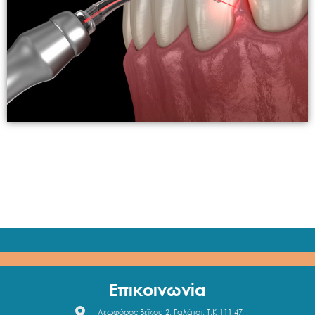
Επικοινωνία
Λεωφόρος Βεΐκου 2, Γαλάτσι, Τ.Κ 111 47