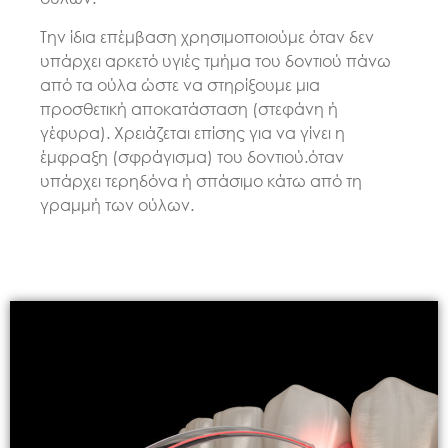
Την ίδια επέμβαση χρησιμοποιούμε όταν δεν
υπάρχει αρκετό υγιές τμήμα του δοντιού πάνω
από τα ούλα ώστε να στηρίξουμε μια
προσθετική αποκατάσταση (στεφάνη ή
γέφυρα). Χρειάζεται επίσης για να γίνει η
έμφραξη (σφράγισμα) του δοντιού.όταν
υπάρχει τερηδόνα ή σπάσιμο κάτω από τη
γραμμή των ούλων.