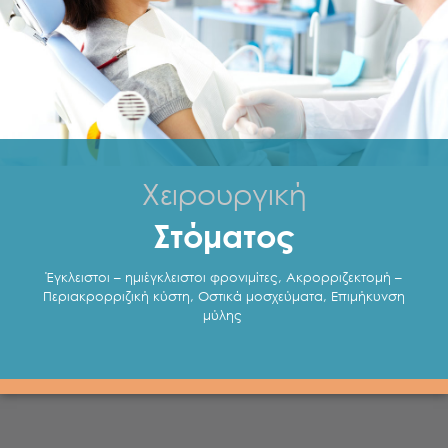
Χειρουργική
Στόματος
Έγκλειστοι – ημιέγκλειστοι φρονιμίτες, Ακρορριζεκτομή –
Περιακρορριζική κύστη, Οστικά μοσχεύματα, Επιμήκυνση
μύλης