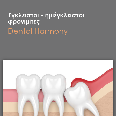
Έγκλειστοι - ημιέγκλειστοι
φρονιμίτες
Dental Harmony