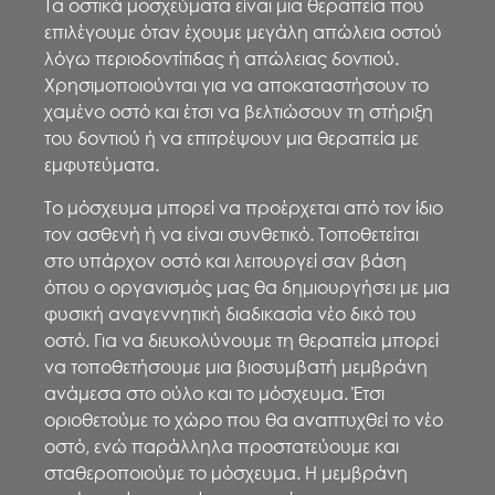
Τα οστικά μοσχεύματα είναι μια θεραπεία που
επιλέγουμε όταν έχουμε μεγάλη απώλεια οστού
λόγω περιοδοντίτιδας ή απώλειας δοντιού.
Χρησιμοποιούνται για να αποκαταστήσουν το
χαμένο οστό και έτσι να βελτιώσουν τη στήριξη
του δοντιού ή να επιτρέψουν μια θεραπεία με
εμφυτεύματα.
Το μόσχευμα μπορεί να προέρχεται από τον ίδιο
τον ασθενή ή να είναι συνθετικό. Τοποθετείται
στο υπάρχον οστό και λειτουργεί σαν βάση
όπου ο οργανισμός μας θα δημιουργήσει με μια
φυσική αναγεννητική διαδικασία νέο δικό του
οστό. Για να διευκολύνουμε τη θεραπεία μπορεί
να τοποθετήσουμε μια βιοσυμβατή μεμβράνη
ανάμεσα στο ούλο και το μόσχευμα. Έτσι
οριοθετούμε το χώρο που θα αναπτυχθεί το νέο
οστό, ενώ παράλληλα προστατεύουμε και
σταθεροποιούμε το μόσχευμα. Η μεμβράνη