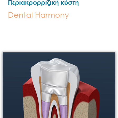
Περιακρορριζική κύστη
Dental Harmony