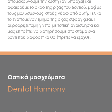
απομακρύνουμε την κύστη (αν υπάρχει) και
αφαιρούμε το άκρο της ρίζας του δοντιού, μαζί με
τους μολυσμένους ιστούς γύρω από αυτή. Τελικά
το εναπομείναν τμήμα της ρίζας σφραγίζεται. Η
ακρορριζεκτομή γίνεται με τοπική αναισθησία και
μας επιτρέπει να διατηρήσουμε στο στόμα ένα
δόντι που διαφορετικά θα έπρεπε να εξαχθεί.
Οστικά μοσχεύματα
Dental Harmony